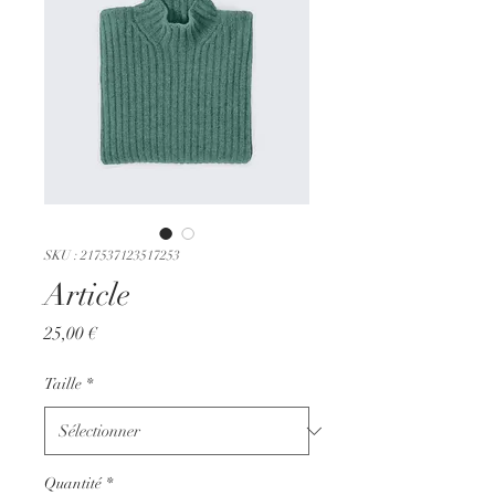
SKU : 217537123517253
Article
Prix
25,00 €
Taille
*
Quantité
*