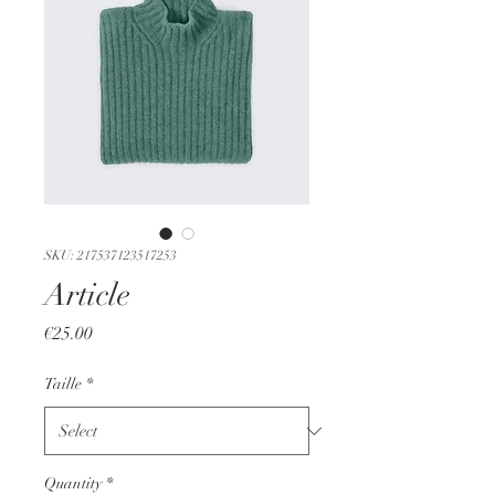
SKU: 217537123517253
Article
Price
€25.00
Taille
*
Quantity
*